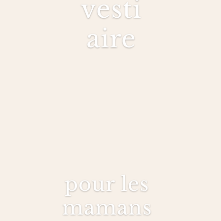
vesti
aire
pour les
mamans