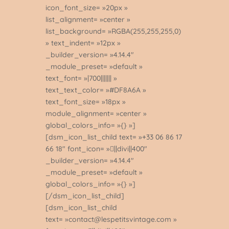
icon_font_size= »20px »
list_alignment= »center »
list_background= »RGBA(255,255,255,0)
» text_indent= »12px »
_builder_version= »4.14.4″
_module_preset= »default »
text_font= »|700||||||| »
text_text_color= »#DF8A6A »
text_font_size= »18px »
module_alignment= »center »
global_colors_info= »{} »]
[dsm_icon_list_child text= »+33 06 86 17
66 18″ font_icon= »||divi||400″
_builder_version= »4.14.4″
_module_preset= »default »
global_colors_info= »{} »]
[/dsm_icon_list_child]
[dsm_icon_list_child
text= »contact@lespetitsvintage.com »