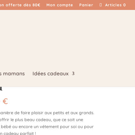
son offerte dès 80€
Mon compte
Panier
Articles 0
es mamans
Idées cadeaux
u
Plage
0
€
de
prix :
anière de faire plaisir aux petits et aux grands.
15,00 €
’offrir le plus beau cadeau, que ce soit une
à
r bébé ou encore un vétement pour soi ou pour
n cadeau parfait !