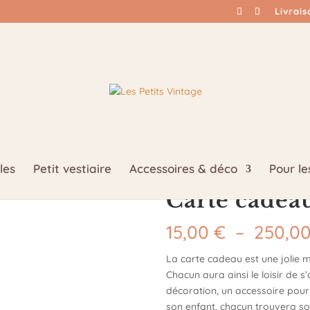
Livrai
les
Petit vestiaire
Accessoires & déco
Pour l
Carte cadea
15,00
€
–
250,0
La carte cadeau est une jolie m
Chacun aura ainsi le loisir de s
décoration, un accessoire pou
son enfant, chacun trouvera so