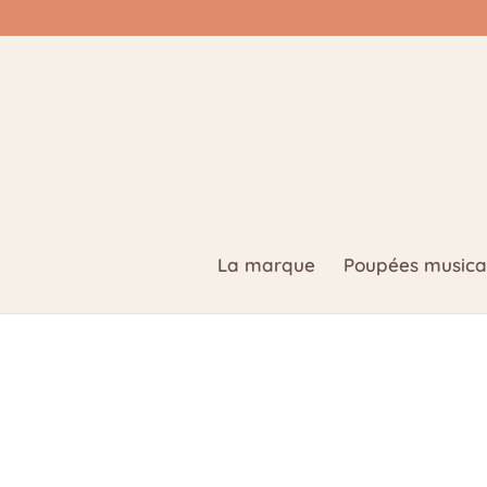
La marque
Poupées musica
Accueil
/
carte cadeau
/ Carte cadeau