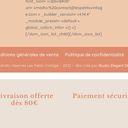
font_icon= »||divi||400″
url= »mailto:%20contact@lespetitsvintag
e.com » _builder_version= »4.14.4″
_module_preset= »default »
global_colors_info= »{} »]
[/dsm_icon_list_child][/dsm_icon_list]
ditions générales de vente
Politique de confidentialité
 droits réservés Les Petits Vintage – 2022 – Site créé par
Studio Elegant D
ivraison offerte
Paiement sécuri
dès 80€