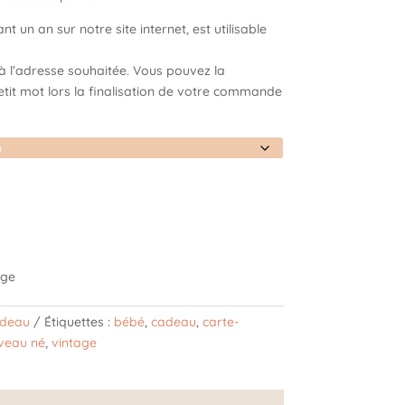
250,00 €
 un an sur notre site internet, est utilisable
 à l’adresse souhaitée. Vous pouvez la
etit mot lors la finalisation de votre commande
adeau
Étiquettes :
bébé
,
cadeau
,
carte-
veau né
,
vintage