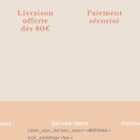
Livraison
Paiement
offerte
sécurisé
dès 80€
nous !
Service client
Inscri
[dsm_icon_list icon_color= »#DF8A6A »
icon_padding= »1px »