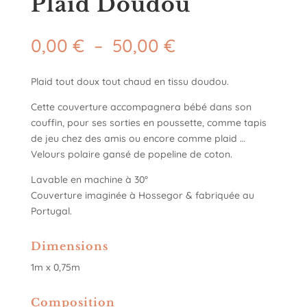
Plaid Doudou
Plage
0,00
€
–
50,00
€
de
prix :
Plaid tout doux tout chaud en tissu doudou.
0,00 €
à
Cette couverture accompagnera bébé dans son
50,00 €
couffin, pour ses sorties en poussette, comme tapis
de jeu chez des amis ou encore comme plaid …
Velours polaire gansé de popeline de coton.
Lavable en machine à 30°
Couverture imaginée à Hossegor & fabriquée au
Portugal.
Dimensions
1m x 0,75m
Composition